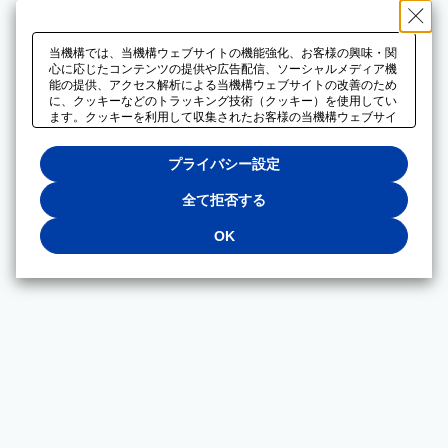
当機構では、当機構ウェブサイトの機能強化、お客様の興味・関
心に応じたコンテンツの提供や広告配信、ソーシャルメディア機
能の提供、アクセス解析による当機構ウェブサイトの改善のため
に、クッキーなどのトラッキング技術（クッキー）を使用してい
ます。クッキーを利用して収集されたお客様の当機構ウェブサイ
トのご利用に関するデータは、広告配信、ソーシャルメディアや
アクセス解析サービスを提供するパートナーと共有されます。そ
プライバシー設定
れらのパートナーでは、お客様がそれらのパートナーに提供した
他のデータ、またはお客様がそれらのパートナーが提供するサー
ビスを利用することで収集されるデータや、当機構以外のウェブ
全て拒否する
サイトから収集されたデータを組み合わせて分析し、インターネ
ット上で当機構以外の事業者がお客様に配信する広告の最適化に
OK
も利用する場合があります。必須クッキー以外の全てのクッキー
の利用を拒否する場合は、「全て拒否する」をクリックしてくだ
さい。クッキーが有効な状態で閲覧を続ける場合は、「OK」を
クリックしてください。利用目的ごとに同意・拒否を選択する場
合は、「プライバシー設定」をクリックしてください。同意・拒
否の設定は、当機構の
プライバシーポリシー
に設置した「プラ
イバシー設定」ボタン（またはリンク）からいつでも変更できま
す。