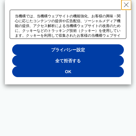
当機構では、当機構ウェブサイトの機能強化、お客様の興味・関
心に応じたコンテンツの提供や広告配信、ソーシャルメディア機
能の提供、アクセス解析による当機構ウェブサイトの改善のため
に、クッキーなどのトラッキング技術（クッキー）を使用してい
ます。クッキーを利用して収集されたお客様の当機構ウェブサイ
トのご利用に関するデータは、広告配信、ソーシャルメディアや
アクセス解析サービスを提供するパートナーと共有されます。そ
プライバシー設定
れらのパートナーでは、お客様がそれらのパートナーに提供した
他のデータ、またはお客様がそれらのパートナーが提供するサー
ビスを利用することで収集されるデータや、当機構以外のウェブ
全て拒否する
サイトから収集されたデータを組み合わせて分析し、インターネ
ット上で当機構以外の事業者がお客様に配信する広告の最適化に
OK
も利用する場合があります。必須クッキー以外の全てのクッキー
の利用を拒否する場合は、「全て拒否する」をクリックしてくだ
さい。クッキーが有効な状態で閲覧を続ける場合は、「OK」を
クリックしてください。利用目的ごとに同意・拒否を選択する場
合は、「プライバシー設定」をクリックしてください。同意・拒
否の設定は、当機構の
プライバシーポリシー
に設置した「プラ
イバシー設定」ボタン（またはリンク）からいつでも変更できま
す。