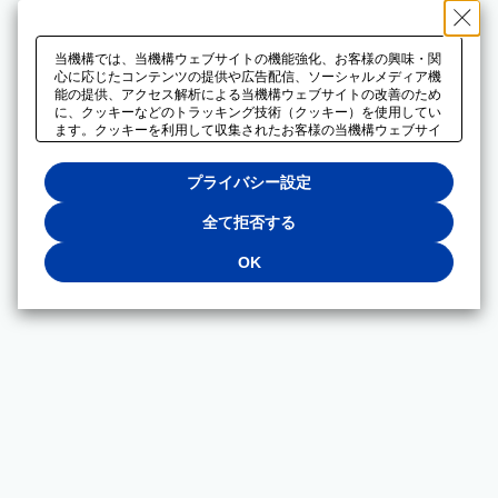
当機構では、当機構ウェブサイトの機能強化、お客様の興味・関
心に応じたコンテンツの提供や広告配信、ソーシャルメディア機
能の提供、アクセス解析による当機構ウェブサイトの改善のため
に、クッキーなどのトラッキング技術（クッキー）を使用してい
ます。クッキーを利用して収集されたお客様の当機構ウェブサイ
トのご利用に関するデータは、広告配信、ソーシャルメディアや
アクセス解析サービスを提供するパートナーと共有されます。そ
プライバシー設定
れらのパートナーでは、お客様がそれらのパートナーに提供した
他のデータ、またはお客様がそれらのパートナーが提供するサー
ビスを利用することで収集されるデータや、当機構以外のウェブ
全て拒否する
サイトから収集されたデータを組み合わせて分析し、インターネ
ット上で当機構以外の事業者がお客様に配信する広告の最適化に
OK
も利用する場合があります。必須クッキー以外の全てのクッキー
の利用を拒否する場合は、「全て拒否する」をクリックしてくだ
さい。クッキーが有効な状態で閲覧を続ける場合は、「OK」を
クリックしてください。利用目的ごとに同意・拒否を選択する場
合は、「プライバシー設定」をクリックしてください。同意・拒
否の設定は、当機構の
プライバシーポリシー
に設置した「プラ
イバシー設定」ボタン（またはリンク）からいつでも変更できま
す。