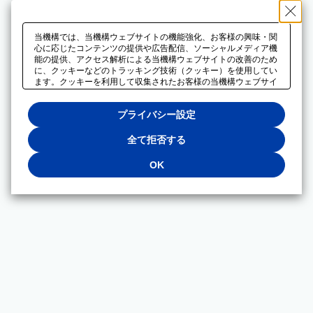
当機構では、当機構ウェブサイトの機能強化、お客様の興味・関
心に応じたコンテンツの提供や広告配信、ソーシャルメディア機
能の提供、アクセス解析による当機構ウェブサイトの改善のため
に、クッキーなどのトラッキング技術（クッキー）を使用してい
ます。クッキーを利用して収集されたお客様の当機構ウェブサイ
トのご利用に関するデータは、広告配信、ソーシャルメディアや
アクセス解析サービスを提供するパートナーと共有されます。そ
プライバシー設定
れらのパートナーでは、お客様がそれらのパートナーに提供した
他のデータ、またはお客様がそれらのパートナーが提供するサー
ビスを利用することで収集されるデータや、当機構以外のウェブ
全て拒否する
サイトから収集されたデータを組み合わせて分析し、インターネ
ット上で当機構以外の事業者がお客様に配信する広告の最適化に
OK
も利用する場合があります。必須クッキー以外の全てのクッキー
の利用を拒否する場合は、「全て拒否する」をクリックしてくだ
さい。クッキーが有効な状態で閲覧を続ける場合は、「OK」を
クリックしてください。利用目的ごとに同意・拒否を選択する場
合は、「プライバシー設定」をクリックしてください。同意・拒
否の設定は、当機構の
プライバシーポリシー
に設置した「プラ
イバシー設定」ボタン（またはリンク）からいつでも変更できま
す。