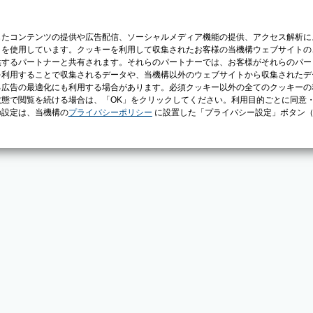
じたコンテンツの提供や広告配信、ソーシャルメディア機能の提供、アクセス解析に
）を使用しています。クッキーを利用して収集されたお客様の当機構ウェブサイトの
供するパートナーと共有されます。それらのパートナーでは、お客様がそれらのパー
を利用することで収集されるデータや、当機構以外のウェブサイトから収集されたデ
る広告の最適化にも利用する場合があります。必須クッキー以外の全てのクッキーの
態で閲覧を続ける場合は、「OK」をクリックしてください。利用目的ごとに同意
の設定は、当機構の
プライバシーポリシー
に設置した「プライバシー設定」ボタン