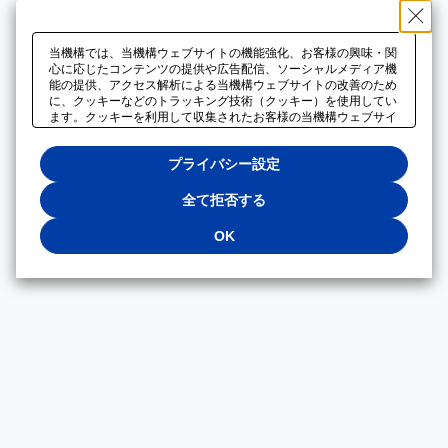
当機構では、当機構ウェブサイトの機能強化、お客様の興味・関
心に応じたコンテンツの提供や広告配信、ソーシャルメディア機
能の提供、アクセス解析による当機構ウェブサイトの改善のため
に、クッキーなどのトラッキング技術（クッキー）を使用してい
ます。クッキーを利用して収集されたお客様の当機構ウェブサイ
トのご利用に関するデータは、広告配信、ソーシャルメディアや
アクセス解析サービスを提供するパートナーと共有されます。そ
プライバシー設定
れらのパートナーでは、お客様がそれらのパートナーに提供した
他のデータ、またはお客様がそれらのパートナーが提供するサー
ビスを利用することで収集されるデータや、当機構以外のウェブ
全て拒否する
サイトから収集されたデータを組み合わせて分析し、インターネ
ット上で当機構以外の事業者がお客様に配信する広告の最適化に
OK
も利用する場合があります。必須クッキー以外の全てのクッキー
の利用を拒否する場合は、「全て拒否する」をクリックしてくだ
さい。クッキーが有効な状態で閲覧を続ける場合は、「OK」を
クリックしてください。利用目的ごとに同意・拒否を選択する場
合は、「プライバシー設定」をクリックしてください。同意・拒
否の設定は、当機構の
プライバシーポリシー
に設置した「プラ
イバシー設定」ボタン（またはリンク）からいつでも変更できま
す。