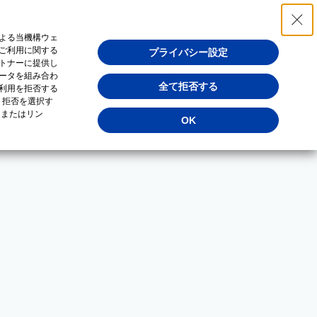
よる当機構ウェ
ご利用に関する
プライバシー設定
トナーに提供し
ータを組み合わ
全て拒否する
利用を拒否する
・拒否を選択す
（またはリン
OK