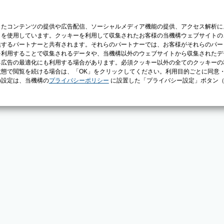
じたコンテンツの提供や広告配信、ソーシャルメディア機能の提供、アクセス解析に
）を使用しています。クッキーを利用して収集されたお客様の当機構ウェブサイトの
供するパートナーと共有されます。それらのパートナーでは、お客様がそれらのパー
を利用することで収集されるデータや、当機構以外のウェブサイトから収集されたデ
る広告の最適化にも利用する場合があります。必須クッキー以外の全てのクッキーの
態で閲覧を続ける場合は、「OK」をクリックしてください。利用目的ごとに同意
の設定は、当機構の
プライバシーポリシー
に設置した「プライバシー設定」ボタン