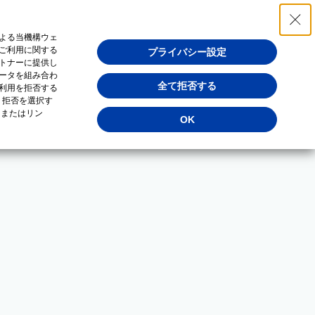
よる当機構ウェ
ご利用に関する
プライバシー設定
トナーに提供し
ータを組み合わ
全て拒否する
利用を拒否する
・拒否を選択す
（またはリン
OK