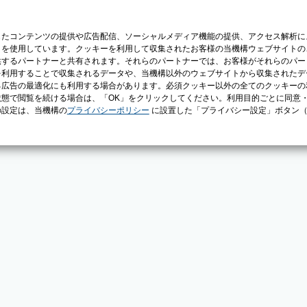
じたコンテンツの提供や広告配信、ソーシャルメディア機能の提供、アクセス解析に
）を使用しています。クッキーを利用して収集されたお客様の当機構ウェブサイトの
供するパートナーと共有されます。それらのパートナーでは、お客様がそれらのパー
を利用することで収集されるデータや、当機構以外のウェブサイトから収集されたデ
る広告の最適化にも利用する場合があります。必須クッキー以外の全てのクッキーの
態で閲覧を続ける場合は、「OK」をクリックしてください。利用目的ごとに同意
の設定は、当機構の
プライバシーポリシー
に設置した「プライバシー設定」ボタン