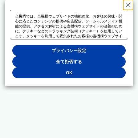
当機構では、当機構ウェブサイトの機能強化、お客様の興味・関
心に応じたコンテンツの提供や広告配信、ソーシャルメディア機
能の提供、アクセス解析による当機構ウェブサイトの改善のため
に、クッキーなどのトラッキング技術（クッキー）を使用してい
ます。クッキーを利用して収集されたお客様の当機構ウェブサイ
トのご利用に関するデータは、広告配信、ソーシャルメディアや
アクセス解析サービスを提供するパートナーと共有されます。そ
プライバシー設定
れらのパートナーでは、お客様がそれらのパートナーに提供した
他のデータ、またはお客様がそれらのパートナーが提供するサー
ビスを利用することで収集されるデータや、当機構以外のウェブ
全て拒否する
サイトから収集されたデータを組み合わせて分析し、インターネ
ット上で当機構以外の事業者がお客様に配信する広告の最適化に
OK
も利用する場合があります。必須クッキー以外の全てのクッキー
の利用を拒否する場合は、「全て拒否する」をクリックしてくだ
さい。クッキーが有効な状態で閲覧を続ける場合は、「OK」を
クリックしてください。利用目的ごとに同意・拒否を選択する場
合は、「プライバシー設定」をクリックしてください。同意・拒
否の設定は、当機構の
プライバシーポリシー
に設置した「プラ
イバシー設定」ボタン（またはリンク）からいつでも変更できま
す。