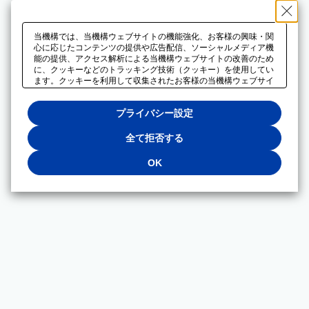
当機構では、当機構ウェブサイトの機能強化、お客様の興味・関
心に応じたコンテンツの提供や広告配信、ソーシャルメディア機
能の提供、アクセス解析による当機構ウェブサイトの改善のため
に、クッキーなどのトラッキング技術（クッキー）を使用してい
ます。クッキーを利用して収集されたお客様の当機構ウェブサイ
トのご利用に関するデータは、広告配信、ソーシャルメディアや
アクセス解析サービスを提供するパートナーと共有されます。そ
プライバシー設定
れらのパートナーでは、お客様がそれらのパートナーに提供した
他のデータ、またはお客様がそれらのパートナーが提供するサー
ビスを利用することで収集されるデータや、当機構以外のウェブ
全て拒否する
サイトから収集されたデータを組み合わせて分析し、インターネ
ット上で当機構以外の事業者がお客様に配信する広告の最適化に
OK
も利用する場合があります。必須クッキー以外の全てのクッキー
の利用を拒否する場合は、「全て拒否する」をクリックしてくだ
さい。クッキーが有効な状態で閲覧を続ける場合は、「OK」を
クリックしてください。利用目的ごとに同意・拒否を選択する場
合は、「プライバシー設定」をクリックしてください。同意・拒
否の設定は、当機構の
プライバシーポリシー
に設置した「プラ
イバシー設定」ボタン（またはリンク）からいつでも変更できま
す。