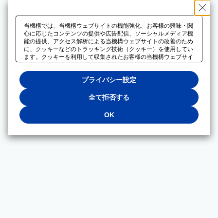
当機構では、当機構ウェブサイトの機能強化、お客様の興味・関
心に応じたコンテンツの提供や広告配信、ソーシャルメディア機
能の提供、アクセス解析による当機構ウェブサイトの改善のため
に、クッキーなどのトラッキング技術（クッキー）を使用してい
ます。クッキーを利用して収集されたお客様の当機構ウェブサイ
トのご利用に関するデータは、広告配信、ソーシャルメディアや
アクセス解析サービスを提供するパートナーと共有されます。そ
プライバシー設定
れらのパートナーでは、お客様がそれらのパートナーに提供した
他のデータ、またはお客様がそれらのパートナーが提供するサー
ビスを利用することで収集されるデータや、当機構以外のウェブ
全て拒否する
サイトから収集されたデータを組み合わせて分析し、インターネ
ット上で当機構以外の事業者がお客様に配信する広告の最適化に
OK
も利用する場合があります。必須クッキー以外の全てのクッキー
の利用を拒否する場合は、「全て拒否する」をクリックしてくだ
さい。クッキーが有効な状態で閲覧を続ける場合は、「OK」を
クリックしてください。利用目的ごとに同意・拒否を選択する場
合は、「プライバシー設定」をクリックしてください。同意・拒
否の設定は、当機構の
プライバシーポリシー
に設置した「プラ
イバシー設定」ボタン（またはリンク）からいつでも変更できま
す。