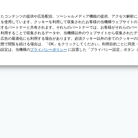
じたコンテンツの提供や広告配信、ソーシャルメディア機能の提供、アクセス解析に
）を使用しています。クッキーを利用して収集されたお客様の当機構ウェブサイトの
供するパートナーと共有されます。それらのパートナーでは、お客様がそれらのパー
を利用することで収集されるデータや、当機構以外のウェブサイトから収集されたデ
る広告の最適化にも利用する場合があります。必須クッキー以外の全てのクッキーの
態で閲覧を続ける場合は、「OK」をクリックしてください。利用目的ごとに同意
の設定は、当機構の
プライバシーポリシー
に設置した「プライバシー設定」ボタン