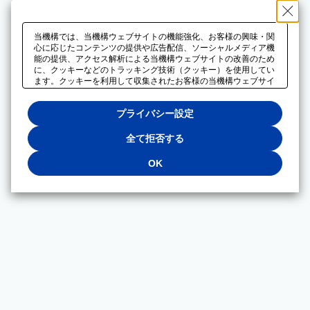
当機構では、当機構ウェブサイトの機能強化、お客様の興味・関
心に応じたコンテンツの提供や広告配信、ソーシャルメディア機
能の提供、アクセス解析による当機構ウェブサイトの改善のため
に、クッキーなどのトラッキング技術（クッキー）を使用してい
ます。クッキーを利用して収集されたお客様の当機構ウェブサイ
トのご利用に関するデータは、広告配信、ソーシャルメディアや
アクセス解析サービスを提供するパートナーと共有されます。そ
プライバシー設定
れらのパートナーでは、お客様がそれらのパートナーに提供した
他のデータ、またはお客様がそれらのパートナーが提供するサー
ビスを利用することで収集されるデータや、当機構以外のウェブ
全て拒否する
サイトから収集されたデータを組み合わせて分析し、インターネ
ット上で当機構以外の事業者がお客様に配信する広告の最適化に
OK
も利用する場合があります。必須クッキー以外の全てのクッキー
の利用を拒否する場合は、「全て拒否する」をクリックしてくだ
さい。クッキーが有効な状態で閲覧を続ける場合は、「OK」を
クリックしてください。利用目的ごとに同意・拒否を選択する場
合は、「プライバシー設定」をクリックしてください。同意・拒
否の設定は、当機構の
プライバシーポリシー
に設置した「プラ
イバシー設定」ボタン（またはリンク）からいつでも変更できま
す。