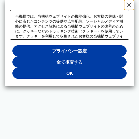
当機構では、当機構ウェブサイトの機能強化、お客様の興味・関
心に応じたコンテンツの提供や広告配信、ソーシャルメディア機
能の提供、アクセス解析による当機構ウェブサイトの改善のため
に、クッキーなどのトラッキング技術（クッキー）を使用してい
ます。クッキーを利用して収集されたお客様の当機構ウェブサイ
トのご利用に関するデータは、広告配信、ソーシャルメディアや
アクセス解析サービスを提供するパートナーと共有されます。そ
プライバシー設定
れらのパートナーでは、お客様がそれらのパートナーに提供した
他のデータ、またはお客様がそれらのパートナーが提供するサー
ビスを利用することで収集されるデータや、当機構以外のウェブ
全て拒否する
サイトから収集されたデータを組み合わせて分析し、インターネ
ット上で当機構以外の事業者がお客様に配信する広告の最適化に
OK
も利用する場合があります。必須クッキー以外の全てのクッキー
の利用を拒否する場合は、「全て拒否する」をクリックしてくだ
さい。クッキーが有効な状態で閲覧を続ける場合は、「OK」を
クリックしてください。利用目的ごとに同意・拒否を選択する場
合は、「プライバシー設定」をクリックしてください。同意・拒
否の設定は、当機構の
プライバシーポリシー
に設置した「プラ
イバシー設定」ボタン（またはリンク）からいつでも変更できま
す。