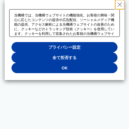
当機構では、当機構ウェブサイトの機能強化、お客様の興味・関
心に応じたコンテンツの提供や広告配信、ソーシャルメディア機
能の提供、アクセス解析による当機構ウェブサイトの改善のため
に、クッキーなどのトラッキング技術（クッキー）を使用してい
ます。クッキーを利用して収集されたお客様の当機構ウェブサイ
トのご利用に関するデータは、広告配信、ソーシャルメディアや
アクセス解析サービスを提供するパートナーと共有されます。そ
プライバシー設定
れらのパートナーでは、お客様がそれらのパートナーに提供した
他のデータ、またはお客様がそれらのパートナーが提供するサー
ビスを利用することで収集されるデータや、当機構以外のウェブ
全て拒否する
サイトから収集されたデータを組み合わせて分析し、インターネ
ット上で当機構以外の事業者がお客様に配信する広告の最適化に
OK
も利用する場合があります。必須クッキー以外の全てのクッキー
の利用を拒否する場合は、「全て拒否する」をクリックしてくだ
さい。クッキーが有効な状態で閲覧を続ける場合は、「OK」を
クリックしてください。利用目的ごとに同意・拒否を選択する場
合は、「プライバシー設定」をクリックしてください。同意・拒
否の設定は、当機構の
プライバシーポリシー
に設置した「プラ
イバシー設定」ボタン（またはリンク）からいつでも変更できま
す。