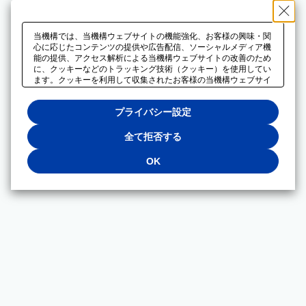
当機構では、当機構ウェブサイトの機能強化、お客様の興味・関
心に応じたコンテンツの提供や広告配信、ソーシャルメディア機
能の提供、アクセス解析による当機構ウェブサイトの改善のため
に、クッキーなどのトラッキング技術（クッキー）を使用してい
ます。クッキーを利用して収集されたお客様の当機構ウェブサイ
トのご利用に関するデータは、広告配信、ソーシャルメディアや
アクセス解析サービスを提供するパートナーと共有されます。そ
プライバシー設定
れらのパートナーでは、お客様がそれらのパートナーに提供した
他のデータ、またはお客様がそれらのパートナーが提供するサー
ビスを利用することで収集されるデータや、当機構以外のウェブ
全て拒否する
サイトから収集されたデータを組み合わせて分析し、インターネ
ット上で当機構以外の事業者がお客様に配信する広告の最適化に
OK
も利用する場合があります。必須クッキー以外の全てのクッキー
の利用を拒否する場合は、「全て拒否する」をクリックしてくだ
さい。クッキーが有効な状態で閲覧を続ける場合は、「OK」を
クリックしてください。利用目的ごとに同意・拒否を選択する場
合は、「プライバシー設定」をクリックしてください。同意・拒
否の設定は、当機構の
プライバシーポリシー
に設置した「プラ
イバシー設定」ボタン（またはリンク）からいつでも変更できま
す。