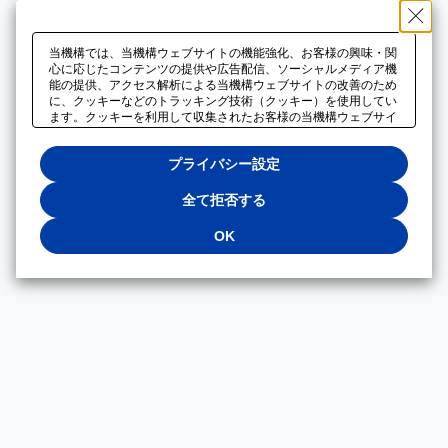
当機構では、当機構ウェブサイトの機能強化、お客様の興味・関
心に応じたコンテンツの提供や広告配信、ソーシャルメディア機
能の提供、アクセス解析による当機構ウェブサイトの改善のため
に、クッキーなどのトラッキング技術（クッキー）を使用してい
ます。クッキーを利用して収集されたお客様の当機構ウェブサイ
トのご利用に関するデータは、広告配信、ソーシャルメディアや
アクセス解析サービスを提供するパートナーと共有されます。そ
プライバシー設定
れらのパートナーでは、お客様がそれらのパートナーに提供した
他のデータ、またはお客様がそれらのパートナーが提供するサー
ビスを利用することで収集されるデータや、当機構以外のウェブ
全て拒否する
サイトから収集されたデータを組み合わせて分析し、インターネ
ット上で当機構以外の事業者がお客様に配信する広告の最適化に
OK
も利用する場合があります。必須クッキー以外の全てのクッキー
の利用を拒否する場合は、「全て拒否する」をクリックしてくだ
さい。クッキーが有効な状態で閲覧を続ける場合は、「OK」を
クリックしてください。利用目的ごとに同意・拒否を選択する場
合は、「プライバシー設定」をクリックしてください。同意・拒
否の設定は、当機構の
プライバシーポリシー
に設置した「プラ
イバシー設定」ボタン（またはリンク）からいつでも変更できま
す。