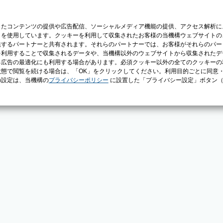
じたコンテンツの提供や広告配信、ソーシャルメディア機能の提供、アクセス解析に
）を使用しています。クッキーを利用して収集されたお客様の当機構ウェブサイトの
供するパートナーと共有されます。それらのパートナーでは、お客様がそれらのパー
を利用することで収集されるデータや、当機構以外のウェブサイトから収集されたデ
る広告の最適化にも利用する場合があります。必須クッキー以外の全てのクッキーの
態で閲覧を続ける場合は、「OK」をクリックしてください。利用目的ごとに同意
の設定は、当機構の
プライバシーポリシー
に設置した「プライバシー設定」ボタン