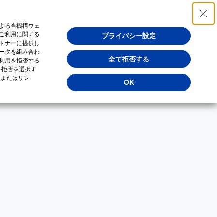
よる当機構ウェ
ご利用に関する
プライバシー設定
トナーに提供し
ータを組み合わ
全て拒否する
利用を拒否する
・拒否を選択す
（またはリン
OK