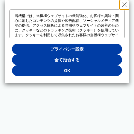
当機構では、当機構ウェブサイトの機能強化、お客様の興味・関
心に応じたコンテンツの提供や広告配信、ソーシャルメディア機
能の提供、アクセス解析による当機構ウェブサイトの改善のため
に、クッキーなどのトラッキング技術（クッキー）を使用してい
ます。クッキーを利用して収集されたお客様の当機構ウェブサイ
トのご利用に関するデータは、広告配信、ソーシャルメディアや
アクセス解析サービスを提供するパートナーと共有されます。そ
プライバシー設定
れらのパートナーでは、お客様がそれらのパートナーに提供した
他のデータ、またはお客様がそれらのパートナーが提供するサー
ビスを利用することで収集されるデータや、当機構以外のウェブ
全て拒否する
サイトから収集されたデータを組み合わせて分析し、インターネ
ット上で当機構以外の事業者がお客様に配信する広告の最適化に
OK
も利用する場合があります。必須クッキー以外の全てのクッキー
の利用を拒否する場合は、「全て拒否する」をクリックしてくだ
さい。クッキーが有効な状態で閲覧を続ける場合は、「OK」を
クリックしてください。利用目的ごとに同意・拒否を選択する場
合は、「プライバシー設定」をクリックしてください。同意・拒
否の設定は、当機構の
プライバシーポリシー
に設置した「プラ
イバシー設定」ボタン（またはリンク）からいつでも変更できま
す。