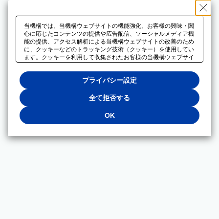
当機構では、当機構ウェブサイトの機能強化、お客様の興味・関
心に応じたコンテンツの提供や広告配信、ソーシャルメディア機
能の提供、アクセス解析による当機構ウェブサイトの改善のため
に、クッキーなどのトラッキング技術（クッキー）を使用してい
ます。クッキーを利用して収集されたお客様の当機構ウェブサイ
トのご利用に関するデータは、広告配信、ソーシャルメディアや
アクセス解析サービスを提供するパートナーと共有されます。そ
プライバシー設定
れらのパートナーでは、お客様がそれらのパートナーに提供した
他のデータ、またはお客様がそれらのパートナーが提供するサー
ビスを利用することで収集されるデータや、当機構以外のウェブ
全て拒否する
サイトから収集されたデータを組み合わせて分析し、インターネ
ット上で当機構以外の事業者がお客様に配信する広告の最適化に
OK
も利用する場合があります。必須クッキー以外の全てのクッキー
の利用を拒否する場合は、「全て拒否する」をクリックしてくだ
さい。クッキーが有効な状態で閲覧を続ける場合は、「OK」を
クリックしてください。利用目的ごとに同意・拒否を選択する場
合は、「プライバシー設定」をクリックしてください。同意・拒
否の設定は、当機構の
プライバシーポリシー
に設置した「プラ
イバシー設定」ボタン（またはリンク）からいつでも変更できま
す。