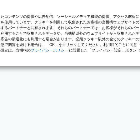
じたコンテンツの提供や広告配信、ソーシャルメディア機能の提供、アクセス解析に
）を使用しています。クッキーを利用して収集されたお客様の当機構ウェブサイトの
供するパートナーと共有されます。それらのパートナーでは、お客様がそれらのパー
を利用することで収集されるデータや、当機構以外のウェブサイトから収集されたデ
る広告の最適化にも利用する場合があります。必須クッキー以外の全てのクッキーの
態で閲覧を続ける場合は、「OK」をクリックしてください。利用目的ごとに同意
の設定は、当機構の
プライバシーポリシー
に設置した「プライバシー設定」ボタン