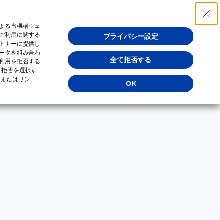
よる当機構ウェ
ご利用に関する
プライバシー設定
トナーに提供し
ータを組み合わ
全て拒否する
利用を拒否する
・拒否を選択す
（またはリン
OK