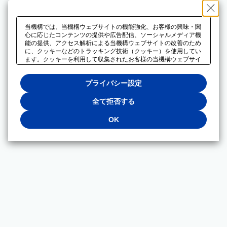
当機構では、当機構ウェブサイトの機能強化、お客様の興味・関
心に応じたコンテンツの提供や広告配信、ソーシャルメディア機
能の提供、アクセス解析による当機構ウェブサイトの改善のため
に、クッキーなどのトラッキング技術（クッキー）を使用してい
ます。クッキーを利用して収集されたお客様の当機構ウェブサイ
トのご利用に関するデータは、広告配信、ソーシャルメディアや
アクセス解析サービスを提供するパートナーと共有されます。そ
プライバシー設定
れらのパートナーでは、お客様がそれらのパートナーに提供した
他のデータ、またはお客様がそれらのパートナーが提供するサー
ビスを利用することで収集されるデータや、当機構以外のウェブ
全て拒否する
サイトから収集されたデータを組み合わせて分析し、インターネ
ット上で当機構以外の事業者がお客様に配信する広告の最適化に
OK
も利用する場合があります。必須クッキー以外の全てのクッキー
の利用を拒否する場合は、「全て拒否する」をクリックしてくだ
さい。クッキーが有効な状態で閲覧を続ける場合は、「OK」を
クリックしてください。利用目的ごとに同意・拒否を選択する場
合は、「プライバシー設定」をクリックしてください。同意・拒
否の設定は、当機構の
プライバシーポリシー
に設置した「プラ
イバシー設定」ボタン（またはリンク）からいつでも変更できま
す。