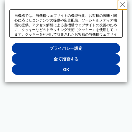
当機構では、当機構ウェブサイトの機能強化、お客様の興味・関
心に応じたコンテンツの提供や広告配信、ソーシャルメディア機
能の提供、アクセス解析による当機構ウェブサイトの改善のため
に、クッキーなどのトラッキング技術（クッキー）を使用してい
ます。クッキーを利用して収集されたお客様の当機構ウェブサイ
トのご利用に関するデータは、広告配信、ソーシャルメディアや
アクセス解析サービスを提供するパートナーと共有されます。そ
プライバシー設定
れらのパートナーでは、お客様がそれらのパートナーに提供した
他のデータ、またはお客様がそれらのパートナーが提供するサー
ビスを利用することで収集されるデータや、当機構以外のウェブ
全て拒否する
サイトから収集されたデータを組み合わせて分析し、インターネ
ット上で当機構以外の事業者がお客様に配信する広告の最適化に
OK
も利用する場合があります。必須クッキー以外の全てのクッキー
の利用を拒否する場合は、「全て拒否する」をクリックしてくだ
さい。クッキーが有効な状態で閲覧を続ける場合は、「OK」を
クリックしてください。利用目的ごとに同意・拒否を選択する場
合は、「プライバシー設定」をクリックしてください。同意・拒
否の設定は、当機構の
プライバシーポリシー
に設置した「プラ
イバシー設定」ボタン（またはリンク）からいつでも変更できま
す。