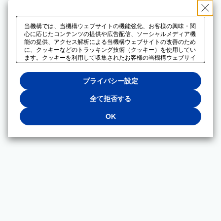
当機構では、当機構ウェブサイトの機能強化、お客様の興味・関
心に応じたコンテンツの提供や広告配信、ソーシャルメディア機
能の提供、アクセス解析による当機構ウェブサイトの改善のため
に、クッキーなどのトラッキング技術（クッキー）を使用してい
ます。クッキーを利用して収集されたお客様の当機構ウェブサイ
トのご利用に関するデータは、広告配信、ソーシャルメディアや
アクセス解析サービスを提供するパートナーと共有されます。そ
プライバシー設定
れらのパートナーでは、お客様がそれらのパートナーに提供した
他のデータ、またはお客様がそれらのパートナーが提供するサー
ビスを利用することで収集されるデータや、当機構以外のウェブ
全て拒否する
サイトから収集されたデータを組み合わせて分析し、インターネ
ット上で当機構以外の事業者がお客様に配信する広告の最適化に
OK
も利用する場合があります。必須クッキー以外の全てのクッキー
の利用を拒否する場合は、「全て拒否する」をクリックしてくだ
さい。クッキーが有効な状態で閲覧を続ける場合は、「OK」を
クリックしてください。利用目的ごとに同意・拒否を選択する場
合は、「プライバシー設定」をクリックしてください。同意・拒
否の設定は、当機構の
プライバシーポリシー
に設置した「プラ
イバシー設定」ボタン（またはリンク）からいつでも変更できま
す。