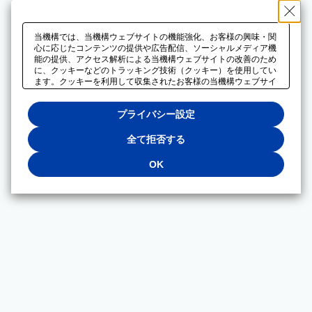
当機構では、当機構ウェブサイトの機能強化、お客様の興味・関
心に応じたコンテンツの提供や広告配信、ソーシャルメディア機
能の提供、アクセス解析による当機構ウェブサイトの改善のため
に、クッキーなどのトラッキング技術（クッキー）を使用してい
ます。クッキーを利用して収集されたお客様の当機構ウェブサイ
トのご利用に関するデータは、広告配信、ソーシャルメディアや
アクセス解析サービスを提供するパートナーと共有されます。そ
プライバシー設定
れらのパートナーでは、お客様がそれらのパートナーに提供した
他のデータ、またはお客様がそれらのパートナーが提供するサー
ビスを利用することで収集されるデータや、当機構以外のウェブ
全て拒否する
サイトから収集されたデータを組み合わせて分析し、インターネ
ット上で当機構以外の事業者がお客様に配信する広告の最適化に
OK
も利用する場合があります。必須クッキー以外の全てのクッキー
の利用を拒否する場合は、「全て拒否する」をクリックしてくだ
さい。クッキーが有効な状態で閲覧を続ける場合は、「OK」を
クリックしてください。利用目的ごとに同意・拒否を選択する場
合は、「プライバシー設定」をクリックしてください。同意・拒
否の設定は、当機構の
プライバシーポリシー
に設置した「プラ
イバシー設定」ボタン（またはリンク）からいつでも変更できま
す。