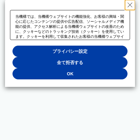
当機構では、当機構ウェブサイトの機能強化、お客様の興味・関
心に応じたコンテンツの提供や広告配信、ソーシャルメディア機
能の提供、アクセス解析による当機構ウェブサイトの改善のため
に、クッキーなどのトラッキング技術（クッキー）を使用してい
ます。クッキーを利用して収集されたお客様の当機構ウェブサイ
トのご利用に関するデータは、広告配信、ソーシャルメディアや
アクセス解析サービスを提供するパートナーと共有されます。そ
プライバシー設定
れらのパートナーでは、お客様がそれらのパートナーに提供した
他のデータ、またはお客様がそれらのパートナーが提供するサー
ビスを利用することで収集されるデータや、当機構以外のウェブ
全て拒否する
サイトから収集されたデータを組み合わせて分析し、インターネ
ット上で当機構以外の事業者がお客様に配信する広告の最適化に
OK
も利用する場合があります。必須クッキー以外の全てのクッキー
の利用を拒否する場合は、「全て拒否する」をクリックしてくだ
さい。クッキーが有効な状態で閲覧を続ける場合は、「OK」を
クリックしてください。利用目的ごとに同意・拒否を選択する場
合は、「プライバシー設定」をクリックしてください。同意・拒
否の設定は、当機構の
プライバシーポリシー
に設置した「プラ
イバシー設定」ボタン（またはリンク）からいつでも変更できま
す。