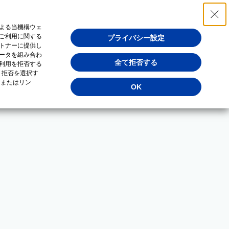
よる当機構ウェ
ご利用に関する
プライバシー設定
トナーに提供し
ータを組み合わ
全て拒否する
利用を拒否する
・拒否を選択す
（またはリン
OK