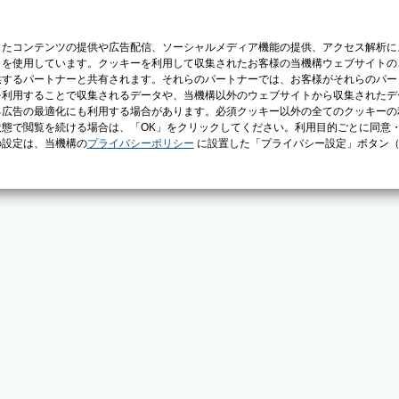
じたコンテンツの提供や広告配信、ソーシャルメディア機能の提供、アクセス解析に
）を使用しています。クッキーを利用して収集されたお客様の当機構ウェブサイトの
供するパートナーと共有されます。それらのパートナーでは、お客様がそれらのパー
を利用することで収集されるデータや、当機構以外のウェブサイトから収集されたデ
る広告の最適化にも利用する場合があります。必須クッキー以外の全てのクッキーの
態で閲覧を続ける場合は、「OK」をクリックしてください。利用目的ごとに同意
の設定は、当機構の
プライバシーポリシー
に設置した「プライバシー設定」ボタン