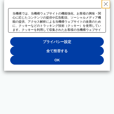
当機構では、当機構ウェブサイトの機能強化、お客様の興味・関
心に応じたコンテンツの提供や広告配信、ソーシャルメディア機
能の提供、アクセス解析による当機構ウェブサイトの改善のため
に、クッキーなどのトラッキング技術（クッキー）を使用してい
ます。クッキーを利用して収集されたお客様の当機構ウェブサイ
トのご利用に関するデータは、広告配信、ソーシャルメディアや
アクセス解析サービスを提供するパートナーと共有されます。そ
プライバシー設定
れらのパートナーでは、お客様がそれらのパートナーに提供した
他のデータ、またはお客様がそれらのパートナーが提供するサー
ビスを利用することで収集されるデータや、当機構以外のウェブ
全て拒否する
サイトから収集されたデータを組み合わせて分析し、インターネ
ット上で当機構以外の事業者がお客様に配信する広告の最適化に
OK
も利用する場合があります。必須クッキー以外の全てのクッキー
の利用を拒否する場合は、「全て拒否する」をクリックしてくだ
さい。クッキーが有効な状態で閲覧を続ける場合は、「OK」を
クリックしてください。利用目的ごとに同意・拒否を選択する場
合は、「プライバシー設定」をクリックしてください。同意・拒
否の設定は、当機構の
プライバシーポリシー
に設置した「プラ
イバシー設定」ボタン（またはリンク）からいつでも変更できま
す。