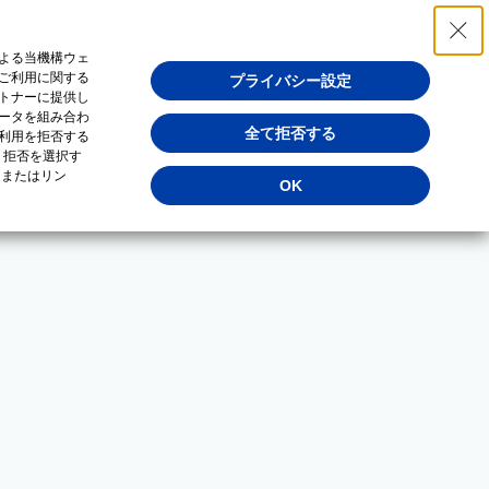
よる当機構ウェ
ご利用に関する
プライバシー設定
トナーに提供し
ータを組み合わ
全て拒否する
利用を拒否する
・拒否を選択す
（またはリン
OK