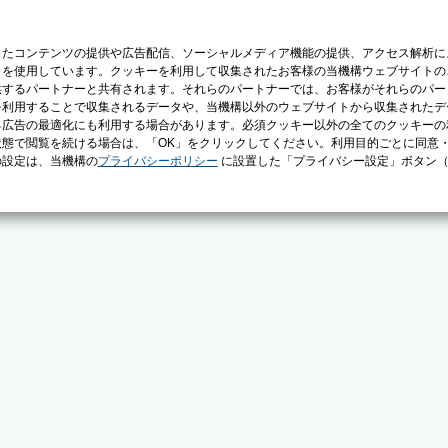
じたコンテンツの提供や広告配信、ソーシャルメディア機能の提供、アクセス解析に
）を使用しています。クッキーを利用して収集されたお客様の当機構ウェブサイトの
供するパートナーと共有されます。それらのパートナーでは、お客様がそれらのパー
を利用することで収集されるデータや、当機構以外のウェブサイトから収集されたデ
る広告の最適化にも利用する場合があります。必須クッキー以外の全てのクッキーの
態で閲覧を続ける場合は、「OK」をクリックしてください。利用目的ごとに同意
の設定は、当機構の
プライバシーポリシー
に設置した「プライバシー設定」ボタン