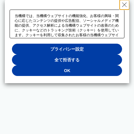
当機構では、当機構ウェブサイトの機能強化、お客様の興味・関
心に応じたコンテンツの提供や広告配信、ソーシャルメディア機
能の提供、アクセス解析による当機構ウェブサイトの改善のため
に、クッキーなどのトラッキング技術（クッキー）を使用してい
ます。クッキーを利用して収集されたお客様の当機構ウェブサイ
トのご利用に関するデータは、広告配信、ソーシャルメディアや
アクセス解析サービスを提供するパートナーと共有されます。そ
プライバシー設定
れらのパートナーでは、お客様がそれらのパートナーに提供した
他のデータ、またはお客様がそれらのパートナーが提供するサー
ビスを利用することで収集されるデータや、当機構以外のウェブ
全て拒否する
サイトから収集されたデータを組み合わせて分析し、インターネ
ット上で当機構以外の事業者がお客様に配信する広告の最適化に
OK
も利用する場合があります。必須クッキー以外の全てのクッキー
の利用を拒否する場合は、「全て拒否する」をクリックしてくだ
さい。クッキーが有効な状態で閲覧を続ける場合は、「OK」を
クリックしてください。利用目的ごとに同意・拒否を選択する場
合は、「プライバシー設定」をクリックしてください。同意・拒
否の設定は、当機構の
プライバシーポリシー
に設置した「プラ
イバシー設定」ボタン（またはリンク）からいつでも変更できま
す。