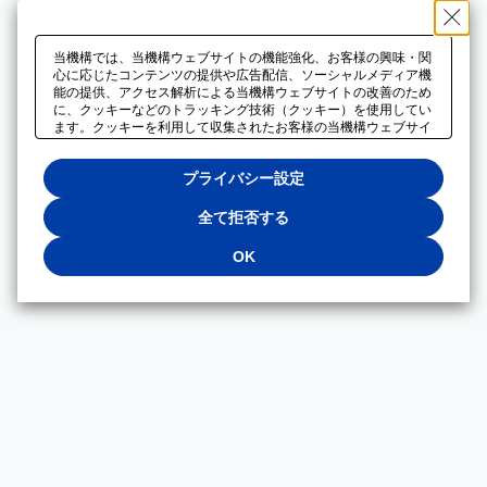
当機構では、当機構ウェブサイトの機能強化、お客様の興味・関
心に応じたコンテンツの提供や広告配信、ソーシャルメディア機
能の提供、アクセス解析による当機構ウェブサイトの改善のため
に、クッキーなどのトラッキング技術（クッキー）を使用してい
ます。クッキーを利用して収集されたお客様の当機構ウェブサイ
トのご利用に関するデータは、広告配信、ソーシャルメディアや
アクセス解析サービスを提供するパートナーと共有されます。そ
プライバシー設定
れらのパートナーでは、お客様がそれらのパートナーに提供した
他のデータ、またはお客様がそれらのパートナーが提供するサー
ビスを利用することで収集されるデータや、当機構以外のウェブ
全て拒否する
サイトから収集されたデータを組み合わせて分析し、インターネ
ット上で当機構以外の事業者がお客様に配信する広告の最適化に
OK
も利用する場合があります。必須クッキー以外の全てのクッキー
の利用を拒否する場合は、「全て拒否する」をクリックしてくだ
さい。クッキーが有効な状態で閲覧を続ける場合は、「OK」を
クリックしてください。利用目的ごとに同意・拒否を選択する場
合は、「プライバシー設定」をクリックしてください。同意・拒
否の設定は、当機構の
プライバシーポリシー
に設置した「プラ
イバシー設定」ボタン（またはリンク）からいつでも変更できま
す。