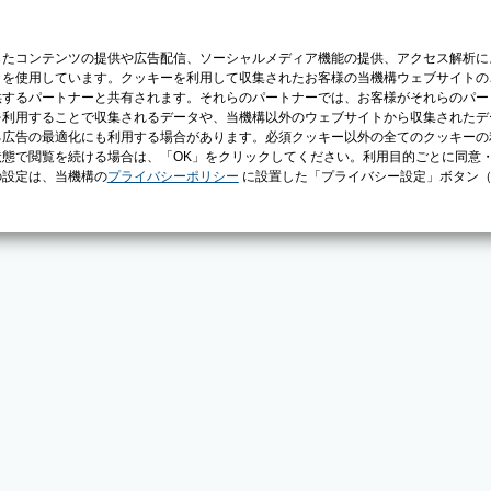
じたコンテンツの提供や広告配信、ソーシャルメディア機能の提供、アクセス解析に
）を使用しています。クッキーを利用して収集されたお客様の当機構ウェブサイトの
供するパートナーと共有されます。それらのパートナーでは、お客様がそれらのパー
を利用することで収集されるデータや、当機構以外のウェブサイトから収集されたデ
る広告の最適化にも利用する場合があります。必須クッキー以外の全てのクッキーの
態で閲覧を続ける場合は、「OK」をクリックしてください。利用目的ごとに同意
の設定は、当機構の
プライバシーポリシー
に設置した「プライバシー設定」ボタン