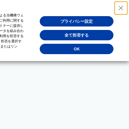
よる当機構ウェ
ご利用に関する
プライバシー設定
トナーに提供し
ータを組み合わ
全て拒否する
利用を拒否する
・拒否を選択す
（またはリン
OK