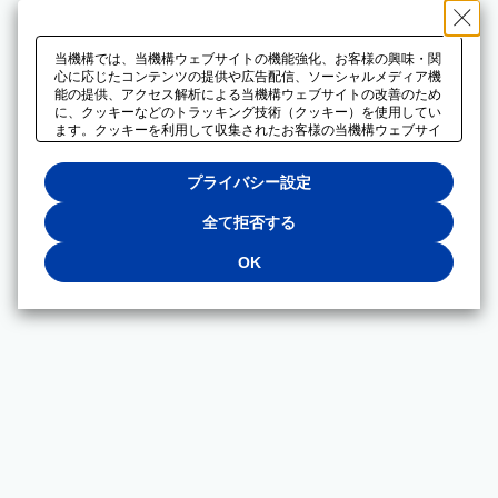
当機構では、当機構ウェブサイトの機能強化、お客様の興味・関
心に応じたコンテンツの提供や広告配信、ソーシャルメディア機
能の提供、アクセス解析による当機構ウェブサイトの改善のため
に、クッキーなどのトラッキング技術（クッキー）を使用してい
ます。クッキーを利用して収集されたお客様の当機構ウェブサイ
トのご利用に関するデータは、広告配信、ソーシャルメディアや
アクセス解析サービスを提供するパートナーと共有されます。そ
プライバシー設定
れらのパートナーでは、お客様がそれらのパートナーに提供した
他のデータ、またはお客様がそれらのパートナーが提供するサー
ビスを利用することで収集されるデータや、当機構以外のウェブ
全て拒否する
サイトから収集されたデータを組み合わせて分析し、インターネ
ット上で当機構以外の事業者がお客様に配信する広告の最適化に
OK
も利用する場合があります。必須クッキー以外の全てのクッキー
の利用を拒否する場合は、「全て拒否する」をクリックしてくだ
さい。クッキーが有効な状態で閲覧を続ける場合は、「OK」を
クリックしてください。利用目的ごとに同意・拒否を選択する場
合は、「プライバシー設定」をクリックしてください。同意・拒
否の設定は、当機構の
プライバシーポリシー
に設置した「プラ
イバシー設定」ボタン（またはリンク）からいつでも変更できま
す。