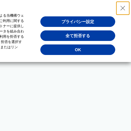
よる当機構ウェ
ご利用に関する
プライバシー設定
トナーに提供し
ータを組み合わ
全て拒否する
利用を拒否する
・拒否を選択す
（またはリン
OK