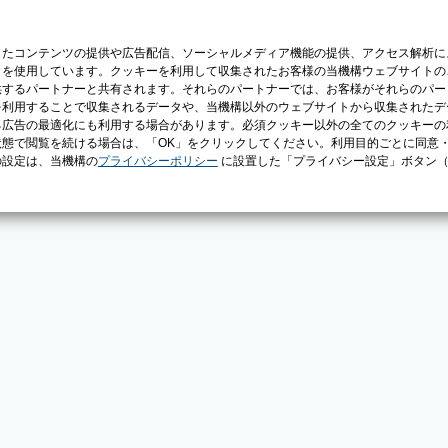
じたコンテンツの提供や広告配信、ソーシャルメディア機能の提供、アクセス解析に
）を使用しています。クッキーを利用して収集されたお客様の当機構ウェブサイトの
供するパートナーと共有されます。それらのパートナーでは、お客様がそれらのパー
を利用することで収集されるデータや、当機構以外のウェブサイトから収集されたデ
る広告の最適化にも利用する場合があります。必須クッキー以外の全てのクッキーの
態で閲覧を続ける場合は、「OK」をクリックしてください。利用目的ごとに同意
の設定は、当機構の
プライバシーポリシー
に設置した「プライバシー設定」ボタン