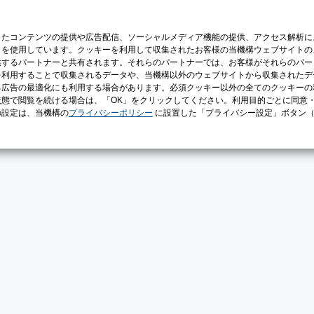
じたコンテンツの提供や広告配信、ソーシャルメディア機能の提供、アクセス解析に
）を使用しています。クッキーを利用して収集されたお客様の当機構ウェブサイトの
供するパートナーと共有されます。それらのパートナーでは、お客様がそれらのパー
を利用することで収集されるデータや、当機構以外のウェブサイトから収集されたデ
る広告の最適化にも利用する場合があります。必須クッキー以外の全てのクッキーの
態で閲覧を続ける場合は、「OK」をクリックしてください。利用目的ごとに同意
の設定は、当機構の
プライバシーポリシー
に設置した「プライバシー設定」ボタン