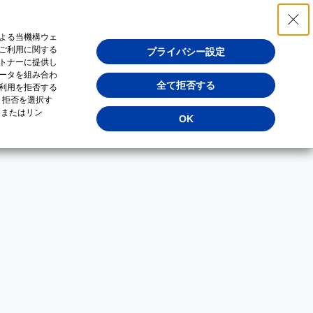
よる当機構ウェ
ご利用に関する
プライバシー設定
トナーに提供し
ータを組み合わ
全て拒否する
利用を拒否する
・拒否を選択す
（またはリン
OK