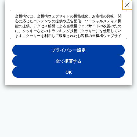
当機構では、当機構ウェブサイトの機能強化、お客様の興味・関
心に応じたコンテンツの提供や広告配信、ソーシャルメディア機
能の提供、アクセス解析による当機構ウェブサイトの改善のため
に、クッキーなどのトラッキング技術（クッキー）を使用してい
ます。クッキーを利用して収集されたお客様の当機構ウェブサイ
トのご利用に関するデータは、広告配信、ソーシャルメディアや
アクセス解析サービスを提供するパートナーと共有されます。そ
プライバシー設定
れらのパートナーでは、お客様がそれらのパートナーに提供した
他のデータ、またはお客様がそれらのパートナーが提供するサー
ビスを利用することで収集されるデータや、当機構以外のウェブ
全て拒否する
サイトから収集されたデータを組み合わせて分析し、インターネ
ット上で当機構以外の事業者がお客様に配信する広告の最適化に
OK
も利用する場合があります。必須クッキー以外の全てのクッキー
の利用を拒否する場合は、「全て拒否する」をクリックしてくだ
さい。クッキーが有効な状態で閲覧を続ける場合は、「OK」を
クリックしてください。利用目的ごとに同意・拒否を選択する場
合は、「プライバシー設定」をクリックしてください。同意・拒
否の設定は、当機構の
プライバシーポリシー
に設置した「プラ
イバシー設定」ボタン（またはリンク）からいつでも変更できま
す。