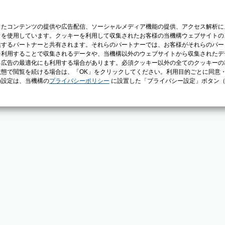
じたコンテンツの提供や広告配信、ソーシャルメディア機能の提供、アクセス解析に
）を使用しています。クッキーを利用して収集されたお客様の当機構ウェブサイトの
供するパートナーと共有されます。それらのパートナーでは、お客様がそれらのパー
を利用することで収集されるデータや、当機構以外のウェブサイトから収集されたデ
る広告の最適化にも利用する場合があります。必須クッキー以外の全てのクッキーの
態で閲覧を続ける場合は、「OK」をクリックしてください。利用目的ごとに同意
の設定は、当機構の
プライバシーポリシー
に設置した「プライバシー設定」ボタン