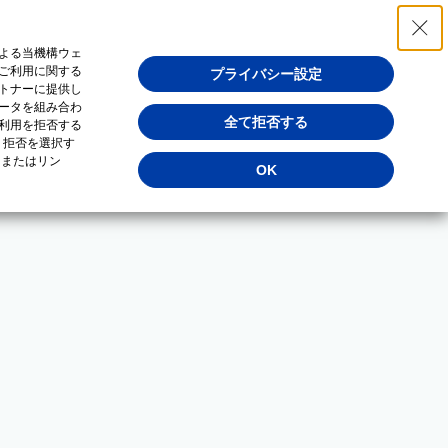
よる当機構ウェ
ご利用に関する
プライバシー設定
トナーに提供し
ータを組み合わ
全て拒否する
利用を拒否する
・拒否を選択す
（またはリン
OK