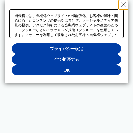
当機構では、当機構ウェブサイトの機能強化、お客様の興味・関
心に応じたコンテンツの提供や広告配信、ソーシャルメディア機
能の提供、アクセス解析による当機構ウェブサイトの改善のため
に、クッキーなどのトラッキング技術（クッキー）を使用してい
ます。クッキーを利用して収集されたお客様の当機構ウェブサイ
トのご利用に関するデータは、広告配信、ソーシャルメディアや
アクセス解析サービスを提供するパートナーと共有されます。そ
プライバシー設定
れらのパートナーでは、お客様がそれらのパートナーに提供した
他のデータ、またはお客様がそれらのパートナーが提供するサー
ビスを利用することで収集されるデータや、当機構以外のウェブ
全て拒否する
サイトから収集されたデータを組み合わせて分析し、インターネ
ット上で当機構以外の事業者がお客様に配信する広告の最適化に
OK
も利用する場合があります。必須クッキー以外の全てのクッキー
の利用を拒否する場合は、「全て拒否する」をクリックしてくだ
さい。クッキーが有効な状態で閲覧を続ける場合は、「OK」を
クリックしてください。利用目的ごとに同意・拒否を選択する場
合は、「プライバシー設定」をクリックしてください。同意・拒
否の設定は、当機構の
プライバシーポリシー
に設置した「プラ
イバシー設定」ボタン（またはリンク）からいつでも変更できま
す。