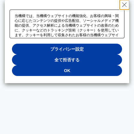
当機構では、当機構ウェブサイトの機能強化、お客様の興味・関
心に応じたコンテンツの提供や広告配信、ソーシャルメディア機
能の提供、アクセス解析による当機構ウェブサイトの改善のため
に、クッキーなどのトラッキング技術（クッキー）を使用してい
ます。クッキーを利用して収集されたお客様の当機構ウェブサイ
トのご利用に関するデータは、広告配信、ソーシャルメディアや
アクセス解析サービスを提供するパートナーと共有されます。そ
プライバシー設定
れらのパートナーでは、お客様がそれらのパートナーに提供した
他のデータ、またはお客様がそれらのパートナーが提供するサー
ビスを利用することで収集されるデータや、当機構以外のウェブ
全て拒否する
サイトから収集されたデータを組み合わせて分析し、インターネ
ット上で当機構以外の事業者がお客様に配信する広告の最適化に
OK
も利用する場合があります。必須クッキー以外の全てのクッキー
の利用を拒否する場合は、「全て拒否する」をクリックしてくだ
さい。クッキーが有効な状態で閲覧を続ける場合は、「OK」を
クリックしてください。利用目的ごとに同意・拒否を選択する場
合は、「プライバシー設定」をクリックしてください。同意・拒
否の設定は、当機構の
プライバシーポリシー
に設置した「プラ
イバシー設定」ボタン（またはリンク）からいつでも変更できま
す。