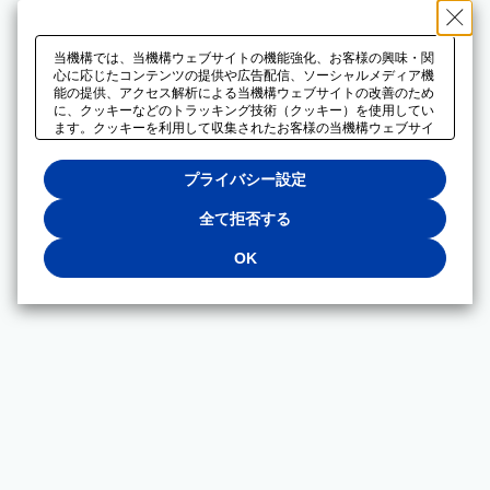
当機構では、当機構ウェブサイトの機能強化、お客様の興味・関
心に応じたコンテンツの提供や広告配信、ソーシャルメディア機
能の提供、アクセス解析による当機構ウェブサイトの改善のため
に、クッキーなどのトラッキング技術（クッキー）を使用してい
ます。クッキーを利用して収集されたお客様の当機構ウェブサイ
トのご利用に関するデータは、広告配信、ソーシャルメディアや
アクセス解析サービスを提供するパートナーと共有されます。そ
プライバシー設定
れらのパートナーでは、お客様がそれらのパートナーに提供した
他のデータ、またはお客様がそれらのパートナーが提供するサー
ビスを利用することで収集されるデータや、当機構以外のウェブ
全て拒否する
サイトから収集されたデータを組み合わせて分析し、インターネ
ット上で当機構以外の事業者がお客様に配信する広告の最適化に
OK
も利用する場合があります。必須クッキー以外の全てのクッキー
の利用を拒否する場合は、「全て拒否する」をクリックしてくだ
さい。クッキーが有効な状態で閲覧を続ける場合は、「OK」を
クリックしてください。利用目的ごとに同意・拒否を選択する場
合は、「プライバシー設定」をクリックしてください。同意・拒
否の設定は、当機構の
プライバシーポリシー
に設置した「プラ
イバシー設定」ボタン（またはリンク）からいつでも変更できま
す。