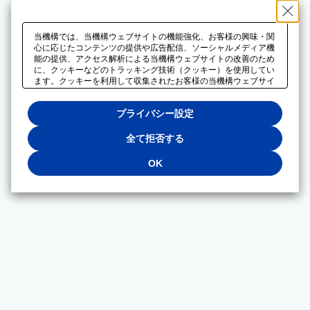
当機構では、当機構ウェブサイトの機能強化、お客様の興味・関
心に応じたコンテンツの提供や広告配信、ソーシャルメディア機
能の提供、アクセス解析による当機構ウェブサイトの改善のため
に、クッキーなどのトラッキング技術（クッキー）を使用してい
ます。クッキーを利用して収集されたお客様の当機構ウェブサイ
トのご利用に関するデータは、広告配信、ソーシャルメディアや
アクセス解析サービスを提供するパートナーと共有されます。そ
プライバシー設定
れらのパートナーでは、お客様がそれらのパートナーに提供した
他のデータ、またはお客様がそれらのパートナーが提供するサー
ビスを利用することで収集されるデータや、当機構以外のウェブ
全て拒否する
サイトから収集されたデータを組み合わせて分析し、インターネ
ット上で当機構以外の事業者がお客様に配信する広告の最適化に
OK
も利用する場合があります。必須クッキー以外の全てのクッキー
の利用を拒否する場合は、「全て拒否する」をクリックしてくだ
さい。クッキーが有効な状態で閲覧を続ける場合は、「OK」を
クリックしてください。利用目的ごとに同意・拒否を選択する場
合は、「プライバシー設定」をクリックしてください。同意・拒
否の設定は、当機構の
プライバシーポリシー
に設置した「プラ
イバシー設定」ボタン（またはリンク）からいつでも変更できま
す。