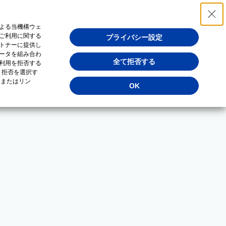
よる当機構ウェ
ご利用に関する
プライバシー設定
トナーに提供し
ータを組み合わ
全て拒否する
利用を拒否する
・拒否を選択す
（またはリン
OK