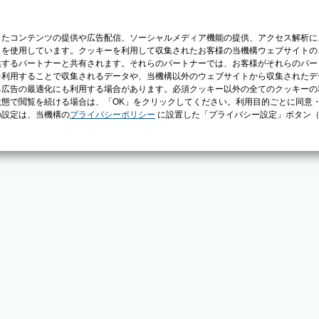
じたコンテンツの提供や広告配信、ソーシャルメディア機能の提供、アクセス解析に
）を使用しています。クッキーを利用して収集されたお客様の当機構ウェブサイトの
供するパートナーと共有されます。それらのパートナーでは、お客様がそれらのパー
を利用することで収集されるデータや、当機構以外のウェブサイトから収集されたデ
る広告の最適化にも利用する場合があります。必須クッキー以外の全てのクッキーの
態で閲覧を続ける場合は、「OK」をクリックしてください。利用目的ごとに同意
の設定は、当機構の
プライバシーポリシー
に設置した「プライバシー設定」ボタン