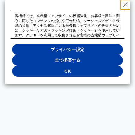
当機構では、当機構ウェブサイトの機能強化、お客様の興味・関
心に応じたコンテンツの提供や広告配信、ソーシャルメディア機
能の提供、アクセス解析による当機構ウェブサイトの改善のため
に、クッキーなどのトラッキング技術（クッキー）を使用してい
ます。クッキーを利用して収集されたお客様の当機構ウェブサイ
トのご利用に関するデータは、広告配信、ソーシャルメディアや
アクセス解析サービスを提供するパートナーと共有されます。そ
プライバシー設定
れらのパートナーでは、お客様がそれらのパートナーに提供した
他のデータ、またはお客様がそれらのパートナーが提供するサー
ビスを利用することで収集されるデータや、当機構以外のウェブ
全て拒否する
サイトから収集されたデータを組み合わせて分析し、インターネ
ット上で当機構以外の事業者がお客様に配信する広告の最適化に
OK
も利用する場合があります。必須クッキー以外の全てのクッキー
の利用を拒否する場合は、「全て拒否する」をクリックしてくだ
さい。クッキーが有効な状態で閲覧を続ける場合は、「OK」を
クリックしてください。利用目的ごとに同意・拒否を選択する場
合は、「プライバシー設定」をクリックしてください。同意・拒
否の設定は、当機構の
プライバシーポリシー
に設置した「プラ
イバシー設定」ボタン（またはリンク）からいつでも変更できま
す。