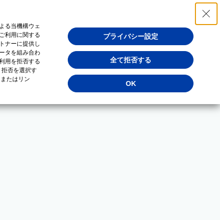
よる当機構ウェ
ご利用に関する
プライバシー設定
トナーに提供し
ータを組み合わ
全て拒否する
利用を拒否する
・拒否を選択す
（またはリン
OK