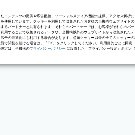
じたコンテンツの提供や広告配信、ソーシャルメディア機能の提供、アクセス解析に
）を使用しています。クッキーを利用して収集されたお客様の当機構ウェブサイトの
供するパートナーと共有されます。それらのパートナーでは、お客様がそれらのパー
を利用することで収集されるデータや、当機構以外のウェブサイトから収集されたデ
る広告の最適化にも利用する場合があります。必須クッキー以外の全てのクッキーの
態で閲覧を続ける場合は、「OK」をクリックしてください。利用目的ごとに同意
の設定は、当機構の
プライバシーポリシー
に設置した「プライバシー設定」ボタン