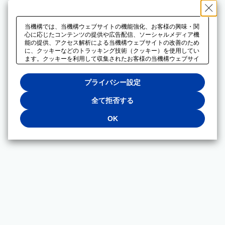
当機構では、当機構ウェブサイトの機能強化、お客様の興味・関
心に応じたコンテンツの提供や広告配信、ソーシャルメディア機
能の提供、アクセス解析による当機構ウェブサイトの改善のため
に、クッキーなどのトラッキング技術（クッキー）を使用してい
ます。クッキーを利用して収集されたお客様の当機構ウェブサイ
トのご利用に関するデータは、広告配信、ソーシャルメディアや
アクセス解析サービスを提供するパートナーと共有されます。そ
プライバシー設定
れらのパートナーでは、お客様がそれらのパートナーに提供した
他のデータ、またはお客様がそれらのパートナーが提供するサー
ビスを利用することで収集されるデータや、当機構以外のウェブ
全て拒否する
サイトから収集されたデータを組み合わせて分析し、インターネ
ット上で当機構以外の事業者がお客様に配信する広告の最適化に
OK
も利用する場合があります。必須クッキー以外の全てのクッキー
の利用を拒否する場合は、「全て拒否する」をクリックしてくだ
さい。クッキーが有効な状態で閲覧を続ける場合は、「OK」を
クリックしてください。利用目的ごとに同意・拒否を選択する場
合は、「プライバシー設定」をクリックしてください。同意・拒
否の設定は、当機構の
プライバシーポリシー
に設置した「プラ
イバシー設定」ボタン（またはリンク）からいつでも変更できま
す。