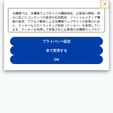
当機構では、当機構ウェブサイトの機能強化、お客様の興味・関
心に応じたコンテンツの提供や広告配信、ソーシャルメディア機
能の提供、アクセス解析による当機構ウェブサイトの改善のため
に、クッキーなどのトラッキング技術（クッキー）を使用してい
ます。クッキーを利用して収集されたお客様の当機構ウェブサイ
トのご利用に関するデータは、広告配信、ソーシャルメディアや
アクセス解析サービスを提供するパートナーと共有されます。そ
プライバシー設定
れらのパートナーでは、お客様がそれらのパートナーに提供した
他のデータ、またはお客様がそれらのパートナーが提供するサー
ビスを利用することで収集されるデータや、当機構以外のウェブ
全て拒否する
サイトから収集されたデータを組み合わせて分析し、インターネ
ット上で当機構以外の事業者がお客様に配信する広告の最適化に
OK
も利用する場合があります。必須クッキー以外の全てのクッキー
の利用を拒否する場合は、「全て拒否する」をクリックしてくだ
さい。クッキーが有効な状態で閲覧を続ける場合は、「OK」を
クリックしてください。利用目的ごとに同意・拒否を選択する場
合は、「プライバシー設定」をクリックしてください。同意・拒
否の設定は、当機構の
プライバシーポリシー
に設置した「プラ
イバシー設定」ボタン（またはリンク）からいつでも変更できま
す。