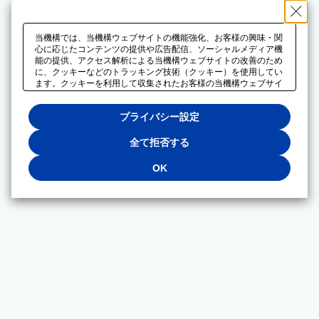
当機構では、当機構ウェブサイトの機能強化、お客様の興味・関
心に応じたコンテンツの提供や広告配信、ソーシャルメディア機
能の提供、アクセス解析による当機構ウェブサイトの改善のため
に、クッキーなどのトラッキング技術（クッキー）を使用してい
ます。クッキーを利用して収集されたお客様の当機構ウェブサイ
トのご利用に関するデータは、広告配信、ソーシャルメディアや
アクセス解析サービスを提供するパートナーと共有されます。そ
プライバシー設定
れらのパートナーでは、お客様がそれらのパートナーに提供した
他のデータ、またはお客様がそれらのパートナーが提供するサー
ビスを利用することで収集されるデータや、当機構以外のウェブ
全て拒否する
サイトから収集されたデータを組み合わせて分析し、インターネ
ット上で当機構以外の事業者がお客様に配信する広告の最適化に
OK
も利用する場合があります。必須クッキー以外の全てのクッキー
の利用を拒否する場合は、「全て拒否する」をクリックしてくだ
さい。クッキーが有効な状態で閲覧を続ける場合は、「OK」を
クリックしてください。利用目的ごとに同意・拒否を選択する場
合は、「プライバシー設定」をクリックしてください。同意・拒
否の設定は、当機構の
プライバシーポリシー
に設置した「プラ
イバシー設定」ボタン（またはリンク）からいつでも変更できま
す。