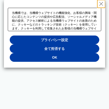
当機構では、当機構ウェブサイトの機能強化、お客様の興味・関
心に応じたコンテンツの提供や広告配信、ソーシャルメディア機
能の提供、アクセス解析による当機構ウェブサイトの改善のため
に、クッキーなどのトラッキング技術（クッキー）を使用してい
ます。クッキーを利用して収集されたお客様の当機構ウェブサイ
トのご利用に関するデータは、広告配信、ソーシャルメディアや
アクセス解析サービスを提供するパートナーと共有されます。そ
プライバシー設定
れらのパートナーでは、お客様がそれらのパートナーに提供した
他のデータ、またはお客様がそれらのパートナーが提供するサー
ビスを利用することで収集されるデータや、当機構以外のウェブ
全て拒否する
サイトから収集されたデータを組み合わせて分析し、インターネ
ット上で当機構以外の事業者がお客様に配信する広告の最適化に
OK
も利用する場合があります。必須クッキー以外の全てのクッキー
の利用を拒否する場合は、「全て拒否する」をクリックしてくだ
さい。クッキーが有効な状態で閲覧を続ける場合は、「OK」を
クリックしてください。利用目的ごとに同意・拒否を選択する場
合は、「プライバシー設定」をクリックしてください。同意・拒
否の設定は、当機構の
プライバシーポリシー
に設置した「プラ
イバシー設定」ボタン（またはリンク）からいつでも変更できま
す。