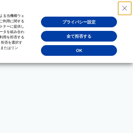
よる当機構ウェ
ご利用に関する
プライバシー設定
トナーに提供し
ータを組み合わ
全て拒否する
利用を拒否する
・拒否を選択す
（またはリン
OK