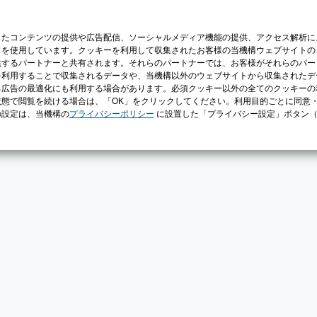
じたコンテンツの提供や広告配信、ソーシャルメディア機能の提供、アクセス解析に
）を使用しています。クッキーを利用して収集されたお客様の当機構ウェブサイトの
供するパートナーと共有されます。それらのパートナーでは、お客様がそれらのパー
を利用することで収集されるデータや、当機構以外のウェブサイトから収集されたデ
る広告の最適化にも利用する場合があります。必須クッキー以外の全てのクッキーの
態で閲覧を続ける場合は、「OK」をクリックしてください。利用目的ごとに同意
の設定は、当機構の
プライバシーポリシー
に設置した「プライバシー設定」ボタン