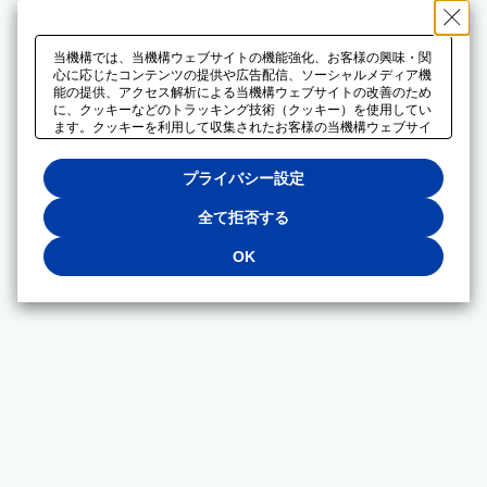
当機構では、当機構ウェブサイトの機能強化、お客様の興味・関
心に応じたコンテンツの提供や広告配信、ソーシャルメディア機
能の提供、アクセス解析による当機構ウェブサイトの改善のため
に、クッキーなどのトラッキング技術（クッキー）を使用してい
ます。クッキーを利用して収集されたお客様の当機構ウェブサイ
トのご利用に関するデータは、広告配信、ソーシャルメディアや
アクセス解析サービスを提供するパートナーと共有されます。そ
プライバシー設定
れらのパートナーでは、お客様がそれらのパートナーに提供した
他のデータ、またはお客様がそれらのパートナーが提供するサー
ビスを利用することで収集されるデータや、当機構以外のウェブ
全て拒否する
サイトから収集されたデータを組み合わせて分析し、インターネ
ット上で当機構以外の事業者がお客様に配信する広告の最適化に
OK
も利用する場合があります。必須クッキー以外の全てのクッキー
の利用を拒否する場合は、「全て拒否する」をクリックしてくだ
さい。クッキーが有効な状態で閲覧を続ける場合は、「OK」を
クリックしてください。利用目的ごとに同意・拒否を選択する場
合は、「プライバシー設定」をクリックしてください。同意・拒
否の設定は、当機構の
プライバシーポリシー
に設置した「プラ
イバシー設定」ボタン（またはリンク）からいつでも変更できま
す。